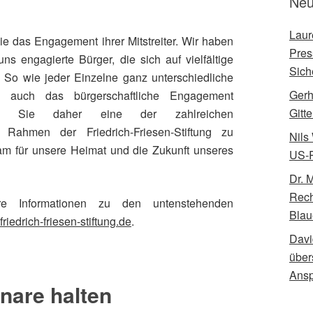
Neu
Laur
ie das Engagement ihrer Mitstreiter. Wir haben
Pres
ns engagierte Bürger, die sich auf vielfältige
Sich
 So wie jeder Einzelne ganz unterschiedliche
Gerh
tzt auch das bürgerschaftliche Engagement
Gitt
zen Sie daher eine der zahlreichen
m Rahmen der Friedrich-Friesen-Stiftung zu
Nils
am für unsere Heimat und die Zukunft unseres
US-R
Dr. 
Rech
re Informationen zu den untenstehenden
Blau
riedrich-friesen-stiftung.de
.
Davi
über
Ansp
nare halten