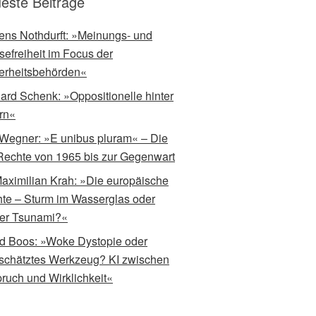
este Beiträge
ens Nothdurft: »Meinungs- und
sefreiheit im Focus der
erheitsbehörden«
ard Schenk: »Oppositionelle hinter
ern«
 Wegner: »E unibus pluram« – Die
echte von 1965 bis zur Gegenwart
Maximilian Krah: »Die europäische
te – Sturm im Wasserglas oder
er Tsunami?«
d Boos: »Woke Dystopie oder
schätztes Werkzeug? KI zwischen
ruch und Wirklichkeit«