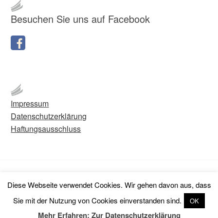
Besuchen Sie uns auf Facebook
Impressum
Datenschutzerklärung
Haftungsausschluss
Copyright © 2026 Friedrich-Friesen-Stiftung.
Diese Webseite verwendet Cookies. Wir gehen davon aus, dass
Sie mit der Nutzung von Cookies einverstanden sind.
OK
Omega WordPress Theme by
ThemeHall
Mehr Erfahren: Zur Datenschutzerklärung